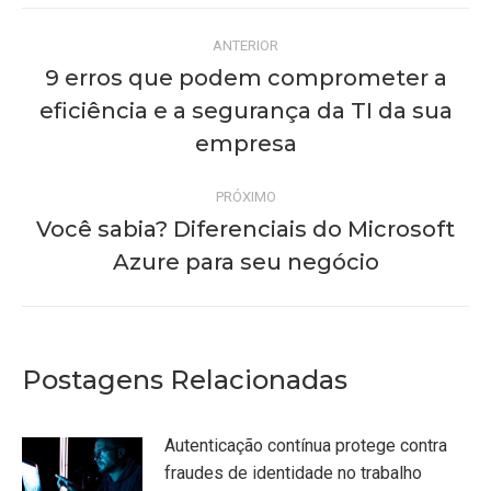
Navegação
ANTERIOR
de
9 erros que podem comprometer a
eficiência e a segurança da TI da sua
Post
post:
anterior:
empresa
PRÓXIMO
Você sabia? Diferenciais do Microsoft
Próximo
Azure para seu negócio
post:
Postagens Relacionadas
Autenticação contínua protege contra
fraudes de identidade no trabalho