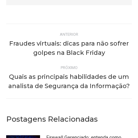
Navegação
ANTERIOR
de
Fraudes virtuais: dicas para não sofrer
Post
golpes na Black Friday
post:
anterior:
PRÓXIMO
Quais as principais habilidades de um
Próximo
analista de Segurança da Informação?
post:
Postagens Relacionadas
Firewall Gerenciado: entenda como