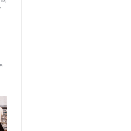
rma,
e
ue