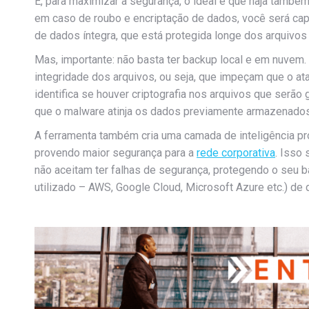
E, para maximizar a segurança, o ideal é que haja tamb
em caso de roubo e encriptação de dados, você será cap
de dados íntegra, que está protegida longe dos arquivos 
Mas, importante: não basta ter backup local e em nuvem.
integridade dos arquivos, ou seja, que impeçam que o a
identifica se houver criptografia nos arquivos que serão
que o malware atinja os dados previamente armazenados
A ferramenta também cria uma camada de inteligência pr
provendo maior segurança para a
rede corporativa
. Isso
não aceitam ter falhas de segurança, protegendo o seu 
utilizado – AWS, Google Cloud, Microsoft Azure etc.) de 