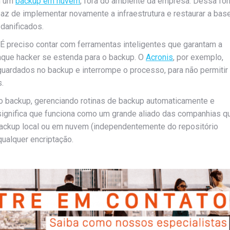
ém um
backup em nuvem
, fora do ambiente da empresa. Dessa fo
az de implementar novamente a infraestrutura e restaurar a bas
danificados.
 É preciso contar com ferramentas inteligentes que garantam a
taque hacker se estenda para o backup. O
Acronis
, por exemplo,
 guardados no backup e interrompe o processo, para não permitir
.
o backup, gerenciando rotinas de backup automaticamente e
 significa que funciona como um grande aliado das companhias q
backup local ou em nuvem (independentemente do repositório
qualquer encriptação.