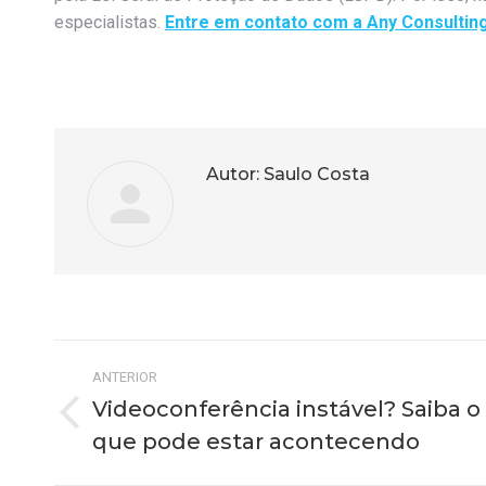
especialistas.
Entre em contato com a Any Consultin
Autor:
Saulo Costa
Navegação
ANTERIOR
de
Videoconferência instável? Saiba o
Post
que pode estar acontecendo
post:
anterior: