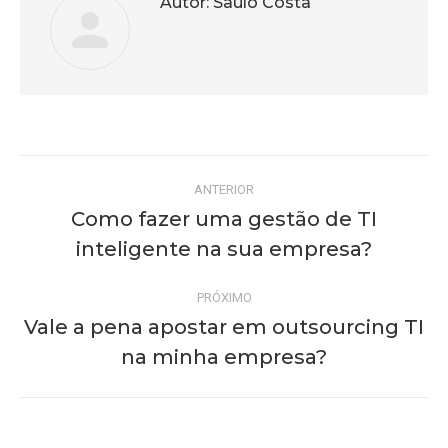
Autor:
Saulo Costa
Navegação
ANTERIOR
de
Como fazer uma gestão de TI
Post
inteligente na sua empresa?
post:
anterior:
PRÓXIMO
Vale a pena apostar em outsourcing TI
Próximo
na minha empresa?
post: