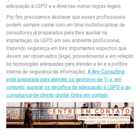
adequação à LGPD e a diversas outras regras legais.
Por fim, precisamos destacar que esses profissionais
podem sempre contar com um time multidisciplinar de
consultores já preparados para lhes auxiliar na
implantação da LGPD em seu ambiente profissional,
trazendo segurança em três importantes aspectos que
devem ser observados (legal, procedimental e em relação
às tecnologias adequadas para atender a lei e a política
interna de segurança da informação).
A Any Consulting
está preparada para atender os gestores de TI e, em
conjunto, superar os desafios da adequação á LGPD e do
compliance
de direito digital. Entre em contato
.