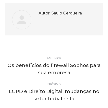
Autor:
Saulo Cerqueira
Navegação
ANTERIOR
de
Os benefícios do firewall Sophos para
Post
sua empresa
post:
anterior:
PRÓXIMO
LGPD e Direito Digital: mudanças no
Próximo
setor trabalhista
post: