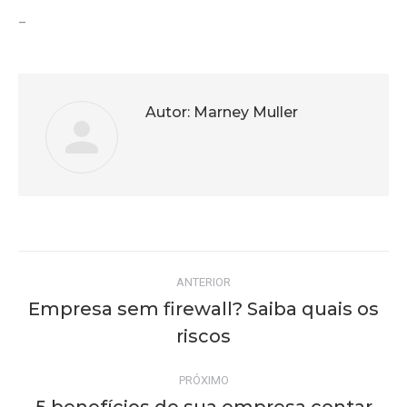
_
Autor:
Marney Muller
Navegação
ANTERIOR
de
Empresa sem firewall? Saiba quais os
Post
riscos
post:
anterior:
PRÓXIMO
5 benefícios de sua empresa contar