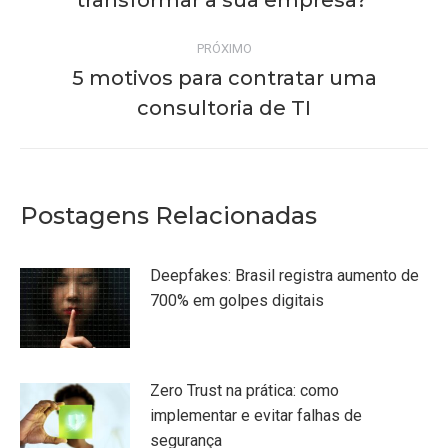
transformar a sua empresa?
post:
anterior:
PRÓXIMO
5 motivos para contratar uma
Próximo
consultoria de TI
post:
Postagens Relacionadas
Deepfakes: Brasil registra aumento de
700% em golpes digitais
Zero Trust na prática: como
implementar e evitar falhas de
segurança