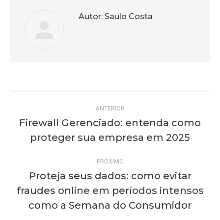
Autor:
Saulo Costa
Navegação
ANTERIOR
de
Firewall Gerenciado: entenda como
Post
proteger sua empresa em 2025
post:
anterior:
PRÓXIMO
Proteja seus dados: como evitar
fraudes online em períodos intensos
Próximo
post:
como a Semana do Consumidor