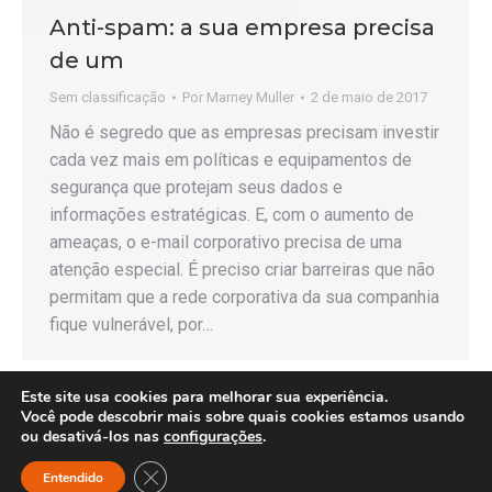
Anti-spam: a sua empresa precisa
de um
Sem classificação
Por
Marney Muller
2 de maio de 2017
Não é segredo que as empresas precisam investir
cada vez mais em políticas e equipamentos de
segurança que protejam seus dados e
informações estratégicas. E, com o aumento de
ameaças, o e-mail corporativo precisa de uma
atenção especial. É preciso criar barreiras que não
permitam que a rede corporativa da sua companhia
fique vulnerável, por…
Este site usa cookies para melhorar sua experiência.
Você pode descobrir mais sobre quais cookies estamos usando
ou desativá-los nas
configurações
.
Copyright © 2026 - Any Consulting - Todos os direitos reservados.
Close GDPR Cookie Banner
Entendido