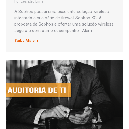
Por
Leandro Lima
A Sophos possui uma excelente solução wireless
integrado a sua série de firewall Sophos XG. A
proposta da Sophos é ofertar uma solução wireless
segura e com ótimo desempenho. Além…
Saiba Mais