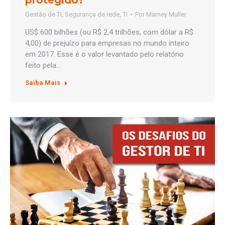
protegido?
Gestão de TI
,
Segurança de rede
,
TI
Por
Marney Muller
US$ 600 bilhões (ou R$ 2,4 trilhões, com dólar a R$
4,00) de prejuízo para empresas no mundo inteiro
em 2017. Esse é o valor levantado pelo relatório
feito pela…
Saiba Mais