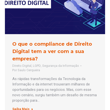
O que o compliance de Direito
Digital tem a ver com a sua
empresa?
Direito Digital
,
LGPD
,
Segurança da Informação
Por
Saulo Cerqueira
As rápidas transformações da Tecnologia da
Informação e da internet trouxeram milhares de
oportunidades para os negócios. Mas, com esse
novo cenário, surgiu também um desafio de mesma
proporção para…
Saiba Mais