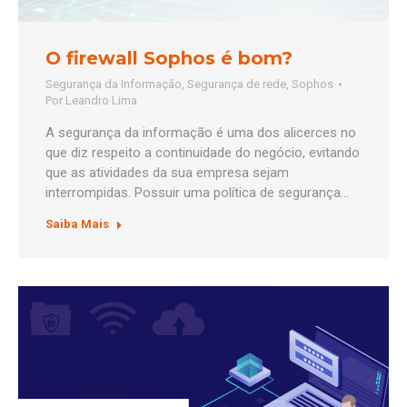
O firewall Sophos é bom?
Segurança da Informação
,
Segurança de rede
,
Sophos
Por
Leandro Lima
A segurança da informação é uma dos alicerces no
que diz respeito a continuidade do negócio, evitando
que as atividades da sua empresa sejam
interrompidas. Possuir uma política de segurança…
Saiba Mais