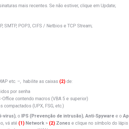
inaturas mais recentes. Se não estiver, clique em Update;
AP, SMTP, POP3, CIFS / Netbios e TCP Stream;
AP etc. –, habilite as caixas
(2)
de:
gidos por senha
MS-Office contendo macros (VBA 5 e superior)
eis compactados (UPX, FSG, etc.)
-virus)
, o
IPS (Prevenção de intrusão)
,
Anti-Spyware
e o
Ap
o, vá até
(1)
Network
>
(2)
Zones
e clique no símbolo do lápis