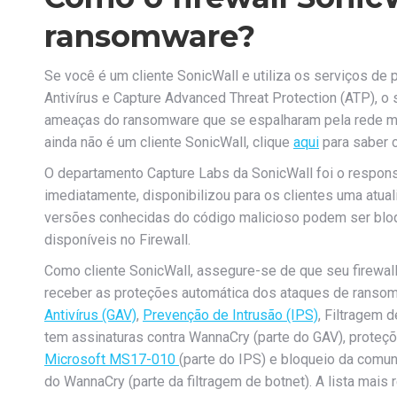
ransomware?
Se você é um cliente SonicWall e utiliza os serviços de
Antivírus e Capture Advanced Threat Protection (ATP), o 
ameaças do ransomware que se espalharam pela rede mu
ainda não é um cliente SonicWall, clique
aqui
para saber 
O departamento Capture Labs da SonicWall foi o respons
imediatamente, disponibilizou para os clientes uma atua
versões conhecidas do código malicioso podem ser blo
disponíveis no Firewall.
Como cliente SonicWall, assegure-se de que seu firewall
receber as proteções automática dos ataques de ransomw
Antivírus (GAV)
,
Prevenção de Intrusão (IPS)
, Filtragem 
tem assinaturas contra WannaCry (parte do GAV), proteçõ
Microsoft MS17-010
(parte do IPS) e bloqueio da comu
do WannaCry (parte da filtragem de botnet). A lista mais