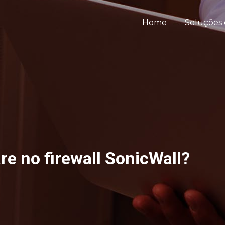
Home
Soluções 
 no firewall SonicWall?