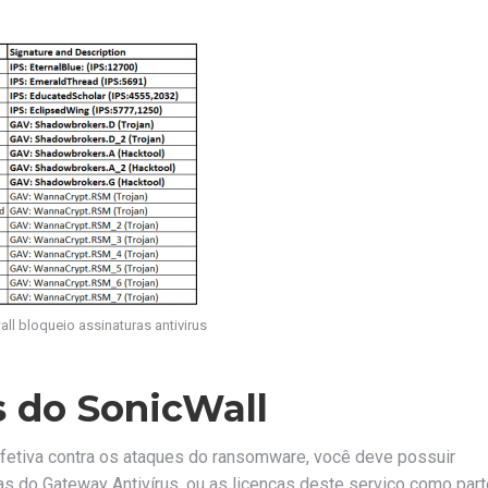
l bloqueio assinaturas antivirus
s do SonicWall
 efetiva contra os ataques do ransomware, você deve possuir
as do Gateway Antivírus, ou as licenças deste serviço como part