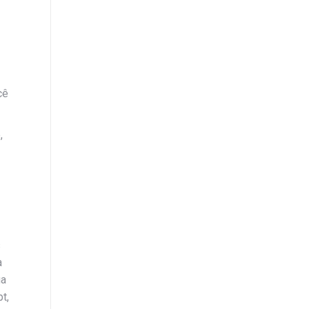
cê
,
s
a
ia
t,