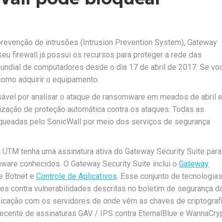
 prevenção de intrusões (Intrusion Prevention System), Gateway
seu firewall já possui os recursos para proteger a rede das
ndial de computadores desde o dia 17 de abril de 2017. Se vo
como adquirir o equipamento.
ável por analisar o ataque de ransomware em meados de abril e
lização de proteção automática contra os ataques. Todas as
queadas pelo SonicWall por meio dos serviços de segurança
 UTM tenha uma assinatura ativa do Gateway Security Suite para
are conhecidos. O Gateway Security Suite inclui o
Gateway
de Botnet e
Controle de Aplicativos
. Esse conjunto de tecnologia
es contra vulnerabilidades descritas no boletim de segurança d
nicação com os servidores de onde vêm as chaves de criptograf
 recente de assinaturas GAV / IPS contra EternalBlue e WannaCryp