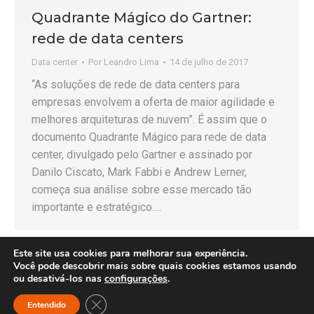
Quadrante Mágico do Gartner:
rede de data centers
Data center
Por
Leandro Lima
14 de julho de 2017
“As soluções de rede de data centers para
empresas envolvem a oferta de maior agilidade e
melhores arquiteturas de nuvem”. É assim que o
documento Quadrante Mágico para rede de data
center, divulgado pelo Gartner e assinado por
Danilo Ciscato, Mark Fabbi e Andrew Lerner,
começa sua análise sobre esse mercado tão
importante e estratégico.…
Este site usa cookies para melhorar sua experiência.
Você pode descobrir mais sobre quais cookies estamos usando
ou desativá-los nas
configurações
.
Copyright © 2026 - Any Consulting - Todos os direitos reservados.
Close GDPR Cookie Banner
Entendido