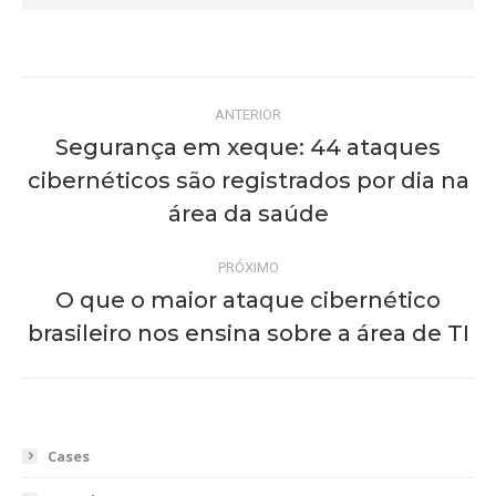
Navegação
ANTERIOR
de
Segurança em xeque: 44 ataques
cibernéticos são registrados por dia na
Post
post:
anterior:
área da saúde
PRÓXIMO
O que o maior ataque cibernético
Próximo
brasileiro nos ensina sobre a área de TI
post:
Cases